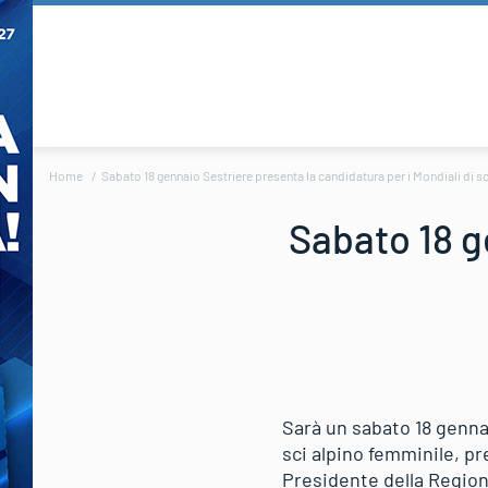
Home
Sabato 18 gennaio Sestriere presenta la candidatura per i Mondiali di sc
Sabato 18 g
Sarà un sabato 18 genna
sci alpino femminile, pr
Presidente della Region