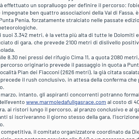
à effettuato un sopralluogo per definire il percorso: l’ob
impegnate ben quattro associazioni della Val di Fassa, è 
Punta Penia, forzatamente stralciato nelle passate edizio
meteorologiche.
i suoi 3.342 metri, è la vetta più alta di tutte le Dolomiti 
cciato di gara, che prevede 2100 metri di dislivello positi
molada.
le 8.30 nei pressi del rifugio Cima 11, a quota 2080 metri,
Il percorso originario prevede il passaggio in quota a Pun
ocalità Pian dei Fiacconi (2626 metri), la già citata scalat
precede il rush conclusivo, in attesa della conferma che
o.
1 marzo, intanto, gli aspiranti concorrenti potranno formal
 dell’evento
www.marmoledafullgasrace.com
al costo di 4
ara, ai ristori lungo il percorso, al pranzo conclusivo e al 
ti si iscriveranno il giorno stesso della gara, l’iscrizion
o.
a competitiva, il comitato organizzatore coordinato da D