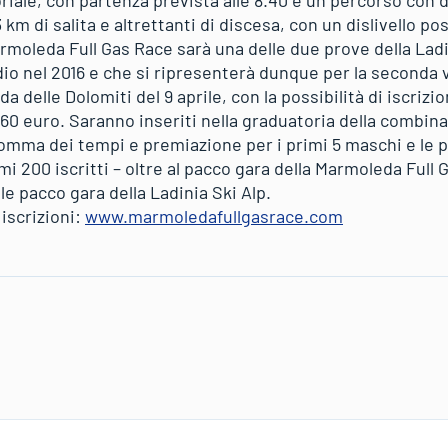
iale, con partenza prevista alle 8.40 e un percorso con di
 km di salita e altrettanti di discesa, con un dislivello pos
moleda Full Gas Race sarà una delle due prove della Ladi
dio nel 2016 e che si ripresenterà dunque per la seconda vo
da delle Dolomiti del 9 aprile, con la possibilità di iscri
0 euro. Saranno inseriti nella graduatoria della combinata 
somma dei tempi e premiazione per i primi 5 maschi e le 
mi 200 iscritti – oltre al pacco gara della Marmoleda Full 
le pacco gara della Ladinia Ski Alp.
iscrizioni:
www.marmoledafullgasrace.com