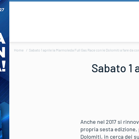
Home
Sabato 1 aprile la Marmoleda Full Gas Race con le Dolomiti a fare da c
Sabato 1 
Anche nel 2017 si rinnov
propria sesta edizione, 
Dolomiti, in cerca dei s