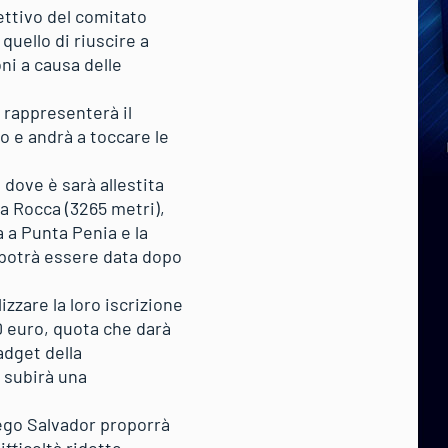
iettivo del comitato
quello di riuscire a
ni a causa delle
e rappresenterà il
vo e andrà a toccare le
 dove è sarà allestita
ta Rocca (3265 metri),
a a Punta Penia e la
 potrà essere data dopo
izzare la loro iscrizione
0 euro, quota che darà
gadget della
e subirà una
iego Salvador proporrà