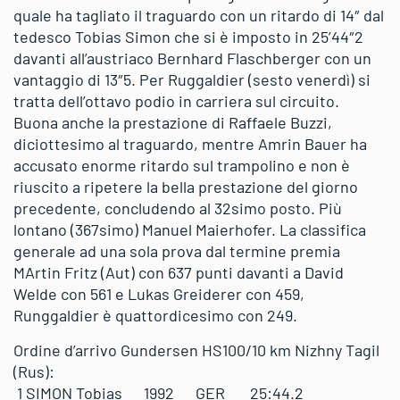
quale ha tagliato il traguardo con un ritardo di 14″ dal
tedesco Tobias Simon che si è imposto in 25’44″2
davanti all’austriaco Bernhard Flaschberger con un
vantaggio di 13″5. Per Ruggaldier (sesto venerdì) si
tratta dell’ottavo podio in carriera sul circuito.
Buona anche la prestazione di Raffaele Buzzi,
diciottesimo al traguardo, mentre Amrin Bauer ha
accusato enorme ritardo sul trampolino e non è
riuscito a ripetere la bella prestazione del giorno
precedente, concludendo al 32simo posto. Più
lontano (367simo) Manuel Maierhofer. La classifica
generale ad una sola prova dal termine premia
MArtin Fritz (Aut) con 637 punti davanti a David
Welde con 561 e Lukas Greiderer con 459,
Runggaldier è quattordicesimo con 249.
Ordine d’arrivo Gundersen HS100/10 km Nizhny Tagil
(Rus):
1 SIMON Tobias 1992 GER 25:44.2