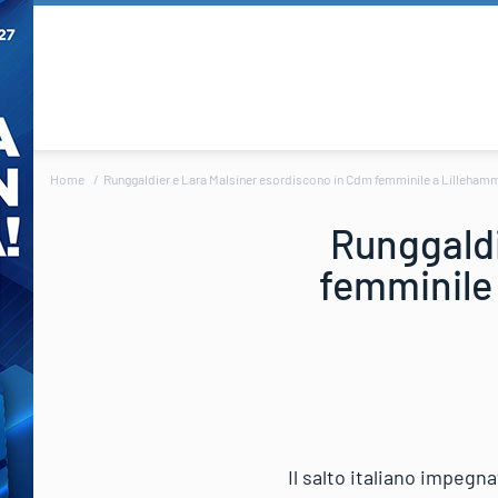
Home
Runggaldier e Lara Malsiner esordiscono in Cdm femminile a Lillehamme
Runggaldi
femminile 
Il salto italiano impeg