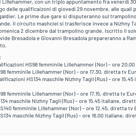
i Lillehammer, con un triplo appuntamento fra venerdì 
go delle qualificaizoni di giovedì 29 novembre, alle qual
ldier. Le prime due gare si disputeranno sul trampolino p
nde. Il circuito mashciel si trasferisce invece a Nizhny Tag
domenica 2 dicembre dal trampolino grande. Iscritto il so
avide Bresadola e Giovanni Bresadola prepareranno a Ram
uito.
:
alificazioni HS98 femminile Lillehammer (Nor) – ore 20.00
98 femminile Lillehammer (Nor) – ore 17.30, diretta tv Eu
lificazioni HS134 maschile Nizhny Tagil (Rus) – ore 15.45 i
98 femminile Lillehammer (Nor) – ore 17.15, diretta tv Eu
134 maschile Nizhny Tagil (Rus) – ore 15.45 italiane, dire
S140 femminile Lillehammer (Nor) – ore 12.45, diretta tv
134 maschile Nizhny Tagil (Rus) – ore 16.00 italiane, dir