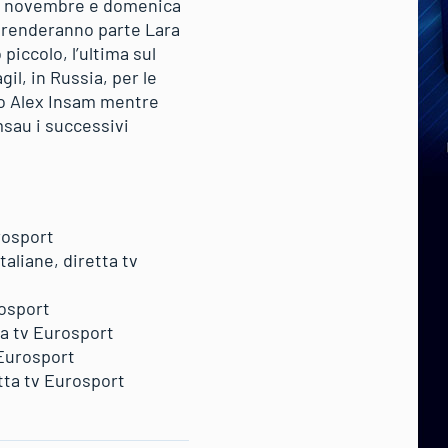
30 novembre e domenica
i prenderanno parte Lara
iccolo, l’ultima sul
il, in Russia, per le
lo Alex Insam mentre
sau i successivi
rosport
taliane, diretta tv
rosport
tta tv Eurosport
 Eurosport
etta tv Eurosport