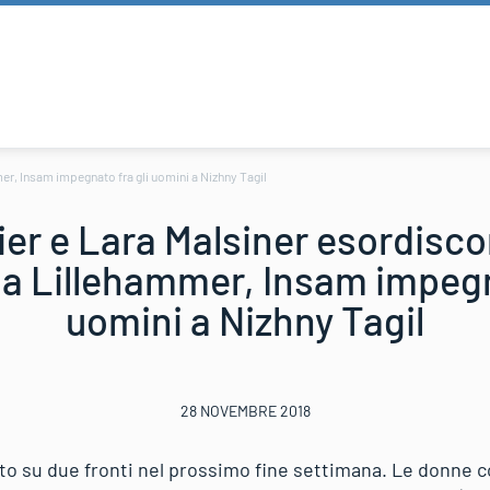
r, Insam impegnato fra gli uomini a Nizhny Tagil
er e Lara Malsiner esordisc
a Lillehammer, Insam impegn
uomini a Nizhny Tagil
28 NOVEMBRE 2018
nato su due fronti nel prossimo fine settimana. Le donne 