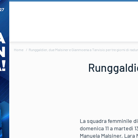
Home
Runggaldier, due Malsiner e Gianmoena a Tarvisio per tre giorni di radu
Runggaldie
La squadra femminile di 
domenica 11 a martedì 1
Manuela Malsiner, Lara 