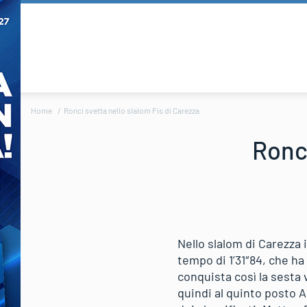
Home
Ronci svetta nello slalom Fis di Carezza
Ronci
Nello slalom di Carezza i
tempo di 1’31″84, che ha
conquista così la sesta v
quindi al quinto posto A