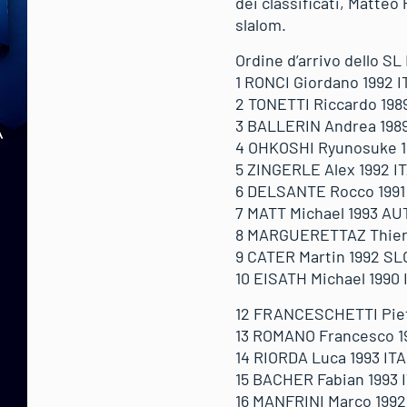
dei classificati, Matteo
slalom.
Ordine d’arrivo dello SL
1 RONCI Giordano 1992 IT
2 TONETTI Riccardo 1989
3 BALLERIN Andrea 1989 
4 OHKOSHI Ryunosuke 19
5 ZINGERLE Alex 1992 ITA
6 DELSANTE Rocco 1991 I
7 MATT Michael 1993 AUT
8 MARGUERETTAZ Thierry 
9 CATER Martin 1992 SLO
10 EISATH Michael 1990 I
12 FRANCESCHETTI Pietro
13 ROMANO Francesco 199
14 RIORDA Luca 1993 ITA 
15 BACHER Fabian 1993 I
16 MANFRINI Marco 1992 