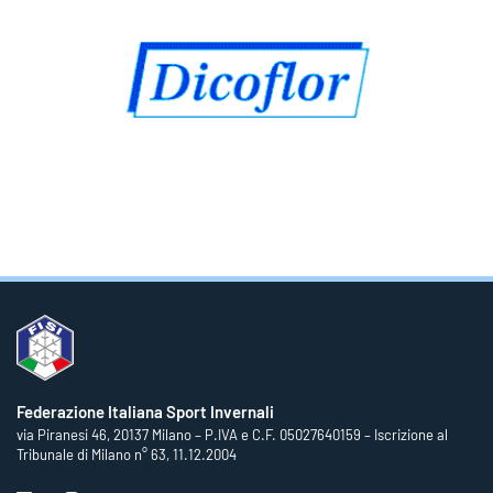
Federazione Italiana Sport Invernali
via Piranesi 46, 20137 Milano – P.IVA e C.F. 05027640159 – Iscrizione al
Tribunale di Milano n° 63, 11.12.2004