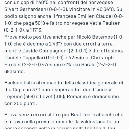
con un gap di 1’40″5 nei confronti del norvegese
Sivert Gerhardsen (0-0-1-0), vincitore in 40’04″0. Sul
podio salgono anche il francese Emilien Claude (0-0-
1-0) che paga 50″8 e l’altro norvegese Vetle Paulsen
(0-2-1-0), a 1’17″3.
Prova molto positiva anche per Nicolò Betemps (1-0-
1-0) che è decimo a 2’43″7 con due errori a terra,
mentre Davide Compagnoni (2-1-0-1) è diciottesimo,
Daniele Cappellari (0-1-1-1) è 42esimo, Christoph
Pircher (2-2-1-1) 47esimo e Marco Barale (2-3-2-1)
68esimo.
Paulsen balza al comando della classifica generale di
Ibu Cup con 370 punti superando i due francesi
Lejeune (368) e Levet (315); Romanin è dodicesimo
con 200 punti.
Prova senza errori al tiro per Beatrice Trabucchi che
è ottava nella prova femminile: la valdostana torna
per la seconda volta in carrira nella top ten di Ibu