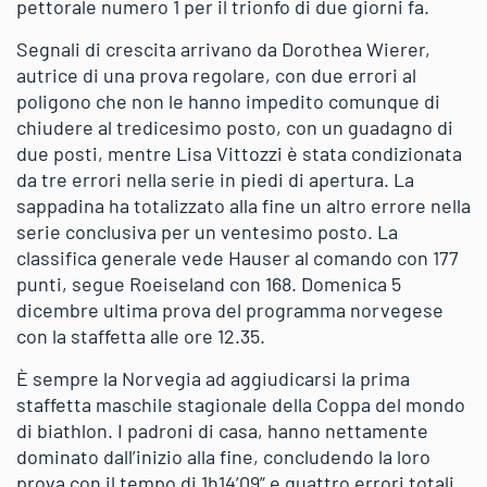
pettorale numero 1 per il trionfo di due giorni fa.
Segnali di crescita arrivano da Dorothea Wierer,
autrice di una prova regolare, con due errori al
poligono che non le hanno impedito comunque di
chiudere al tredicesimo posto, con un guadagno di
due posti, mentre Lisa Vittozzi è stata condizionata
da tre errori nella serie in piedi di apertura. La
sappadina ha totalizzato alla fine un altro errore nella
serie conclusiva per un ventesimo posto. La
classifica generale vede Hauser al comando con 177
punti, segue Roeiseland con 168. Domenica 5
dicembre ultima prova del programma norvegese
con la staffetta alle ore 12.35.
È sempre la Norvegia ad aggiudicarsi la prima
staffetta maschile stagionale della Coppa del mondo
di biathlon. I padroni di casa, hanno nettamente
dominato dall’inizio alla fine, concludendo la loro
prova con il tempo di 1h14’09” e quattro errori totali,