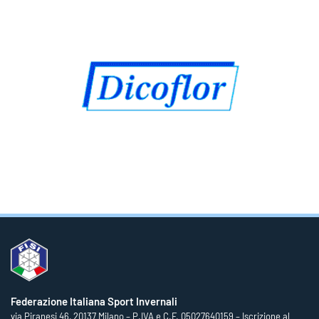
Federazione Italiana Sport Invernali
via Piranesi 46, 20137 Milano – P.IVA e C.F. 05027640159 – Iscrizione al