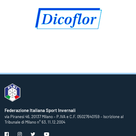
Federazione Italiana Sport Invernali
via Piranesi 46, 20137 Milano – P.IVA e C.F. 05027640159 – Iscrizione al
Tribunale di Milano n° 63, 11.12.2004