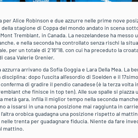
ra per Alice Robinson e due azzurre nelle prime nove posiz
 della stagione di Coppa del mondo andato in scena sott
 di Mont Tremblant, in Canada. La neozelandese ha messo u
nche, e nella seconda ha controllato senza rischi la situ
e, per un totale di 2’16″18, con cui ha preceduto la croata
i casa Valerie Grenier.
a azzurra arrivano da Sofia Goggia e Lara Della Mea. La b
disciplina: dopo l’uscita all’esordio di Soelden e il 17sim
conferma di gradire il pendio canadese (è la terza volta i
emblant che finisce in top ten). Alle sue spalle si piazza 
 a metà gara, infila il miglior tempo nella seconda manche
ino a issarsi in una nona posizione mai raggiunta in carrie
: l’altra orobica guadagna una posizione rispetto al mattin
 nelle trenta per guadagnare fiducia. Niente da fare inve
l mattino.