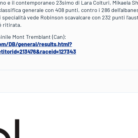
no e il contemporaneo 23simo di Lara Colturi, Mikaela Shi
 classifica generale con 408 punti, contro i 286 dell’alban
 specialità vede Robinson scavalcare con 232 punti l’aust
 ritirata.
inile Mont Tremblant (Can):
om/DB/general/results.html?
itorid=213476&raceid=127343