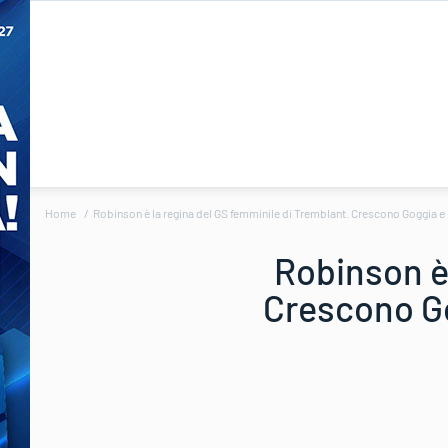
Home
Robinson è la regina del GS femminile di Tremblant. Crescono Goggia e 
Robinson è 
Crescono Go