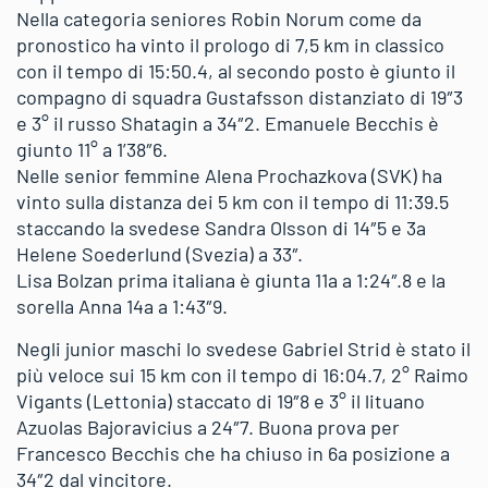
Nella categoria seniores Robin Norum come da
pronostico ha vinto il prologo di 7,5 km in classico
con il tempo di 15:50.4, al secondo posto è giunto il
compagno di squadra Gustafsson distanziato di 19″3
e 3° il russo Shatagin a 34″2. Emanuele Becchis è
giunto 11° a 1’38″6.
Nelle senior femmine Alena Prochazkova (SVK) ha
vinto sulla distanza dei 5 km con il tempo di 11:39.5
staccando la svedese Sandra Olsson di 14″5 e 3a
Helene Soederlund (Svezia) a 33″.
Lisa Bolzan prima italiana è giunta 11a a 1:24″.8 e la
sorella Anna 14a a 1:43″9.
Negli junior maschi lo svedese Gabriel Strid è stato il
più veloce sui 15 km con il tempo di 16:04.7, 2° Raimo
Vigants (Lettonia) staccato di 19″8 e 3° il lituano
Azuolas Bajoravicius a 24″7. Buona prova per
Francesco Becchis che ha chiuso in 6a posizione a
34″2 dal vincitore.