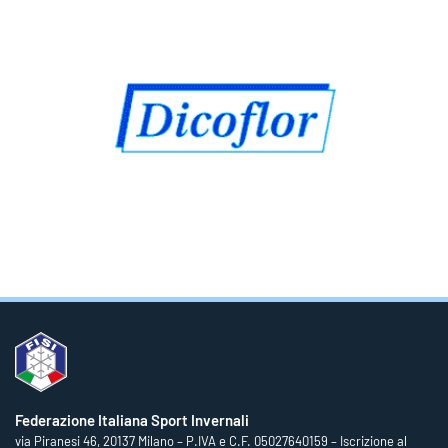
Federazione Italiana Sport Invernali
via Piranesi 46, 20137 Milano – P.IVA e C.F. 05027640159 – Iscrizione al