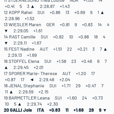
11 STJERNESUND Thea Louise NOR +1.05 14
+0.41 5 3 ▲ 2:28.87 +1.43
12 KOPP Rahel SUI +0.86 13 +0.69 9 1 ▲
2:28.96 +1.52
13 WIESLER Maren GER +0.81 9 +0.83 14 4
▼ 2:29.05 +1.61
14 RAST Camille SUI +0.82 10 +0.88 18 4
▼ 2:29.11 +1.67
15 FEST Nadine AUT +1.51 22 +0.21 3 7 ▲
2:29.13 +1.69
16 STOFFEL Elena SUI +1.58 23 +0.46 6 7
▲ 2:29.45 +2.01
17 SPORER Marie- Therese AUT +1.20 17
+0.87 17 ◄ 2:29.48 +2.04
18 JENAL Stephanie SUI +1.71 29 +0.47 7
11 ▲ 2:29.59 +2.15
19 BARMETTLER Leana SUI +1.60 24 +0.73
10 5 ▲ 2:29.74 +2.30
20 GALLI Jole ITA +0.83 11 +1.68 28 9 ▼