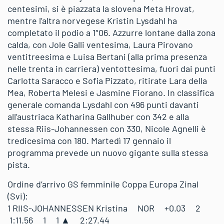
centesimi, si è piazzata la slovena Meta Hrovat,
mentre l’altra norvegese Kristin Lysdahl ha
completato il podio a 1″06. Azzurre lontane dalla zona
calda, con Jole Galli ventesima, Laura Pirovano
ventitreesima e Luisa Bertani (alla prima presenza
nelle trenta in carriera) ventottesima, fuori dai punti
Carlotta Saracco e Sofia Pizzato, ritirate Lara della
Mea, Roberta Melesi e Jasmine Fiorano. In classifica
generale comanda Lysdahl con 496 punti davanti
all’austriaca Katharina Gallhuber con 342 e alla
stessa Riis-Johannessen con 330, Nicole Agnelli è
tredicesima con 180. Martedì 17 gennaio il
programma prevede un nuovo gigante sulla stessa
pista.
Ordine d’arrivo GS femminile Coppa Europa Zinal
(Svi):
1 RIIS-JOHANNESSEN Kristina NOR +0.03 2
1:11.56 1 1 ▲ 2:27.44