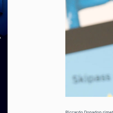
Riccardo Donadon rimett