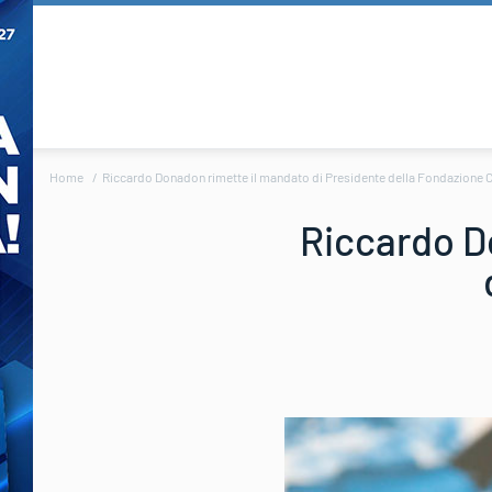
Home
Riccardo Donadon rimette il mandato di Presidente della Fondazione C
Riccardo D