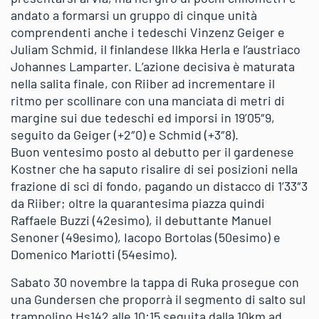
andato a formarsi un gruppo di cinque unità
comprendenti anche i tedeschi Vinzenz Geiger e
Juliam Schmid, il finlandese Ilkka Herla e l’austriaco
Johannes Lamparter. L’azione decisiva è maturata
nella salita finale, con Riiber ad incrementare il
ritmo per scollinare con una manciata di metri di
margine sui due tedeschi ed imporsi in 19’05″9,
seguito da Geiger (+2″0) e Schmid (+3″8).
Buon ventesimo posto al debutto per il gardenese
Kostner che ha saputo risalire di sei posizioni nella
frazione di sci di fondo, pagando un distacco di 1’33″3
da Riiber; oltre la quarantesima piazza quindi
Raffaele Buzzi (42esimo), il debuttante Manuel
Senoner (49esimo), Iacopo Bortolas (50esimo) e
Domenico Mariotti (54esimo).
Sabato 30 novembre la tappa di Ruka prosegue con
una Gundersen che proporrà il segmento di salto sul
trampolino Hs142 alle 10:15 seguita dalla 10km ad