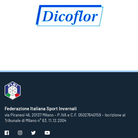
Federazione Italiana Sport Invernali
via Piranesi 46, 20137 Milano – P.IVA e C.F. 05027640159 – Iscrizione al
Tribunale di Milano n° 63, 11.12.2004