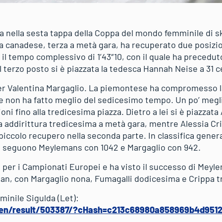
va nella sesta tappa della Coppa del mondo femminile di s
 La canadese, terza a metà gara, ha recuperato due posizi
l tempo complessivo di 1’43″10, con il quale ha preceduto
 terzo posto si è piazzata la tedesca Hannah Neise a 31 
per Valentina Margaglio. La piemontese ha compromesso la
 non ha fatto meglio del sedicesimo tempo. Un po’ megl
oni fino alla tredicesima piazza. Dietro a lei si è piazzat
a addirittura tredicesima a metà gara, mentre Alessia Crip
iccolo recupero nella seconda parte. In classifica gener
, seguono Meylemans con 1042 e Margaglio con 942.
e per i Campionati Europei e ha visto il successo di Meyl
an, con Margaglio nona, Fumagalli dodicesima e Crippa 
minile Sigulda (Let):
/en/result/503387/?cHash=c213c68980a858969b4d951