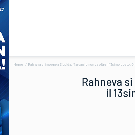
Home
Rahneva si impone a Sigulda, Margaglio non va oltre il 13simo posto. Ora
Rahneva si 
il 13s