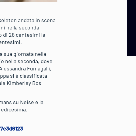
keleton andata in scena
oni nella seconda
 di 28 centesimi la
centesimi.
 sua giornata nella
io nella seconda, dove
a Alessandra Fumagalli,
pa si è classificata
ale Kimberley Bos
emans su Neise e la
tredicesima.
27e3d6123