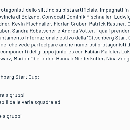
tagonisti dello slittino su pista artificiale, impegnati in
rovincia di Bolzano. Convocati Dominik Fischnaller, Ludw
er, Kevin Fischnaller, Florian Gruber, Patrick Rastner, C
uber, Sandra Robatscher e Andrea Votter, i quali prende
ntamento internazionale estivo della “Gitschberg Start C
ne, che vede partecipare anche numerosi protagonisti del
 componenti del gruppo juniores con Fabian Malleier, Luka
hwarz, Marion Oberhofer, Hannah Niederkofler, Nina Zoeg
chberg Start Cup:
ere a gruppi
bili delle varie squadre ed
e a gruppi