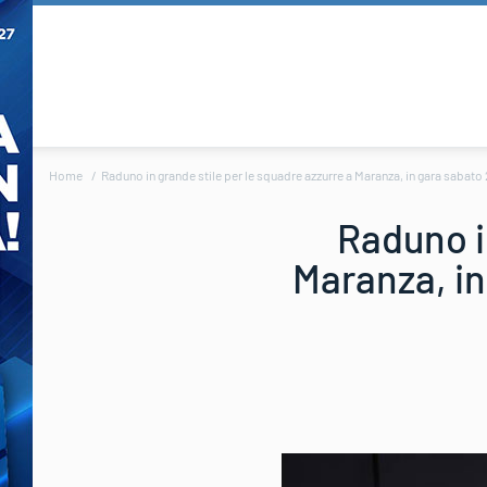
Home
Raduno in grande stile per le squadre azzurre a Maranza, in gara sabato 
Raduno i
Maranza, in