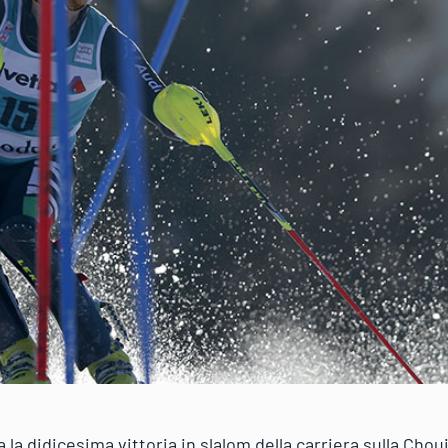
 la didicesima vittoria in slalom della carriera sulla Cho