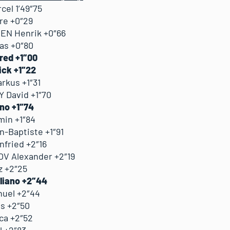
cel 1’49″75
re +0″29
EN Henrik +0″66
as +0″80
red +1″00
ick +1″22
rkus +1″31
 David +1″70
ano +1″74
min +1″84
n-Baptiste +1″91
nfried +2″16
OV Alexander +2″19
z +2″25
uliano +2″44
nuel +2″44
us +2″50
ica +2″52
l +2″83