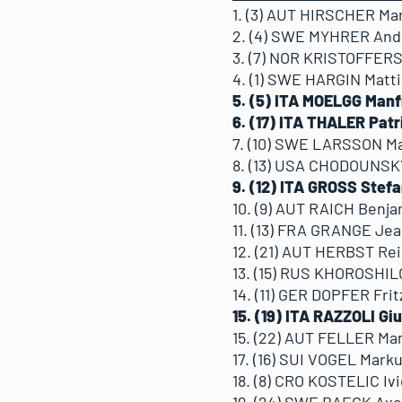
1. (3) AUT HIRSCHER Mar
2. (4) SWE MYHRER And
3. (7) NOR KRISTOFFERS
4. (1) SWE HARGIN Matti
5. (5) ITA MOELGG Manf
6. (17) ITA THALER Patr
7. (10) SWE LARSSON Ma
8. (13) USA CHODOUNSKY
9. (12) ITA GROSS Stef
10. (9) AUT RAICH Benja
11. (13) FRA GRANGE Jea
12. (21) AUT HERBST Rei
13. (15) RUS KHOROSHIL
14. (11) GER DOPFER Frit
15. (19) ITA RAZZOLI Gi
15. (22) AUT FELLER Ma
17. (16) SUI VOGEL Mark
18. (8) CRO KOSTELIC Iv
19. (24) SWE BAECK Axe