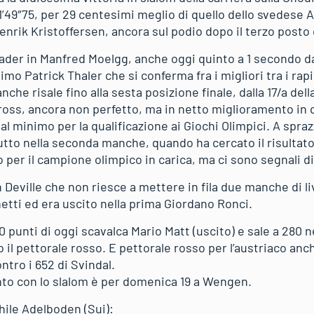
 1’49″75, per 29 centesimi meglio di quello dello svedese 
rik Kristoffersen, ancora sul podio dopo il terzo posto 
leader in Manfred Moelgg, anche oggi quinto a 1 secondo d
mo Patrick Thaler che si conferma fra i migliori tra i rapi
he risale fino alla sesta posizione finale, dalla 17/a del
oss, ancora non perfetto, ma in netto miglioramento in q
al minimo per la qualificazione ai Giochi Olimpici. A spraz
utto nella seconda manche, quando ha cercato il risultato 
 per il campione olimpico in carica, ma ci sono segnali di
n Deville che non riesce a mettere in fila due manche di li
etti ed era uscito nella prima Giordano Ronci.
 punti di oggi scavalca Mario Matt (uscito) e sale a 280 ne
 il pettorale rosso. E pettorale rosso per l’austriaco anc
ontro i 652 di Svindal.
to con lo slalom è per domenica 19 a Wengen.
hile Adelboden (Sui):