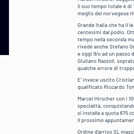
Il suo tempo totale è di
meglio del norvegese Hen
Grande Italia che ha il 
centesimi dal podio. Otti
tempo nella seconda manc
rivede anche Stefano Gr
e oggi 9/o ad un passo d
Giuliano Razzoli, soprat
qualche errore di troppo
E’ invece uscito Cristia
qualificato Riccardo Ton
Marcel Hirscher con i 100
specialità, conquistando
si installa a quota 675 c
Il prossimo appuntamen
Ordine d’arrivo SL masc