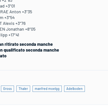
ad +3″01
RAE Anton +3″35
am +3″54
 Alexis +3″76
EN Jonathan +8″05
lipp +17″41
ian ritirato seconda manche
on qualificato seconda manche
rato
Gross
Thaler
manfred moelgg
Adelboden