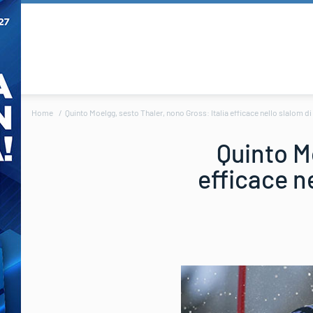
Home
Quinto Moelgg, sesto Thaler, nono Gross: Italia efficace nello slalom d
Quinto M
efficace n