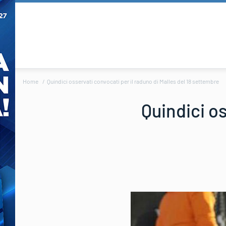
Home
Quindici osservati convocati per il raduno di Malles del 18 settembre
Quindici os