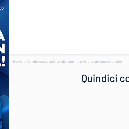
Home
Quindici convocati per l’allenamento a Maranza del gruppo di Cdm
Quindici c