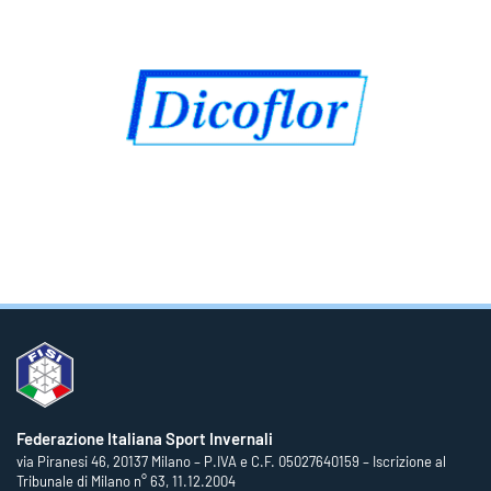
Federazione Italiana Sport Invernali
via Piranesi 46, 20137 Milano – P.IVA e C.F. 05027640159 – Iscrizione al
Tribunale di Milano n° 63, 11.12.2004