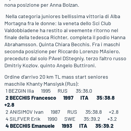
nona posizione per Anna Bolzan.
Nella categoria juniores bellissima vittoria di Alba
Mortagna fra le donne: la veneta dello Sci Club
Valdobbiadene ha restito al veemente ritorno nel
finale della tedesca Richter, completa il podio Hanna
Abrahamsson. Quinta Chiara Becchis. Fra i maschi
seconda posizione per Riccardo Lorenzo MAsiero,
preceduto dal solo PAvel DStegniy, terzo l’altro russo
Dmitriy Kozlov. quinto Angelo Buttironi.
Ordine d’arrivo 20 km TL mass start seniores
maschile Khanty Mansiysk (Rus):
1 BEZGIN Ilia 1995 RUS 35:36.0
2 BECCHIS Francesco 1997 ITA 35:38.8
+2.8
2 ANISIMOV Ivan 1987 RUS 35:38.8 +2.8
4 SILFVER Erik 1990 SWE 35:39.2 +3.2
4 BECCHIS Emanuele 1993 ITA 35:39.2