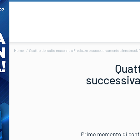
Home
Quattro del salto maschile a Predazzo e successivamente a Innsbruck f
Quatt
successiva
Primo momento di confro