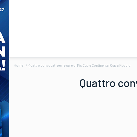
Home
Quattro convocati per le gare di Fis Cup e Continental Cup a Kuopio
Quattro conv