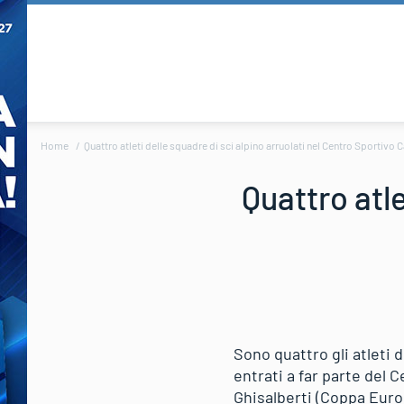
Home
Quattro atleti delle squadre di sci alpino arruolati nel Centro Sportivo C
Quattro atle
Sono quattro gli atleti 
entrati a far parte del 
Ghisalberti (Coppa Eur