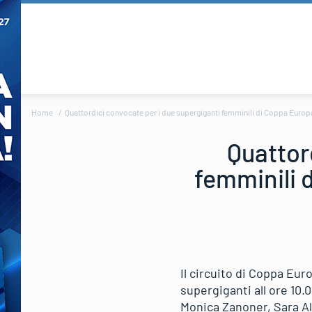
Home
Quattordici convocate per i due supergiganti femminili di Coppa Europa 
Quattor
femminili 
Il circuito di Coppa Eur
supergiganti all ore 10.0
Monica Zanoner, Sara All