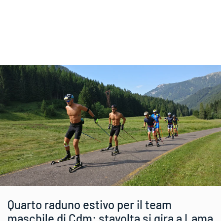
Quarto raduno estivo per il team
maschile di Cdm: stavolta si gira a Lama