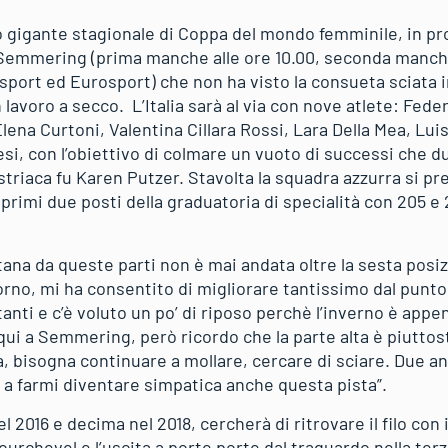
rto gigante stagionale di Coppa del mondo femminile, in 
 Semmering (prima manche alle ore 10.00, seconda manche
isport ed Eurosport) che non ha visto la consueta sciata i
n lavoro a secco. L’Italia sarà al via con nove atlete: Fed
lena Curtoni, Valentina Cillara Rossi, Lara Della Mea, Lui
si, con l’obiettivo di colmare un vuoto di successi che d
ustriaca fu Karen Putzer. Stavolta la squadra azzurra si 
rimi due posti della graduatoria di specialità con 205 e 
0.
na da queste parti non è mai andata oltre la sesta posizi
orno, mi ha consentito di migliorare tantissimo dal punto 
anti e c’è voluto un po’ di riposo perchè l’inverno è appe
ui a Semmering, però ricordo che la parte alta è piuttost
 bisogna continuare a mollare, cercare di sciare. Due ann
a farmi diventare simpatica anche questa pista”.
 2016 e decima nel 2018, cercherà di ritrovare il filo con 
urchevel e l’uscita a porte porte dal traguardo nella ter