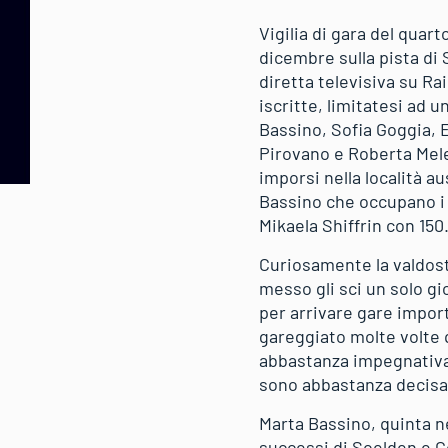
Vigilia di gara del qua
dicembre sulla pista di
diretta televisiva su Ra
iscritte, limitatesi ad u
Bassino, Sofia Goggia, E
Pirovano e Roberta Mele
imporsi nella località a
Bassino che occupano i p
Mikaela Shiffrin con 15
Curiosamente la valdosta
messo gli sci un solo gi
per arrivare gare import
gareggiato molte volte q
abbastanza impegnativa,
sono abbastanza decisa 
Marta Bassino, quinta nel
successi di Soelden e Co