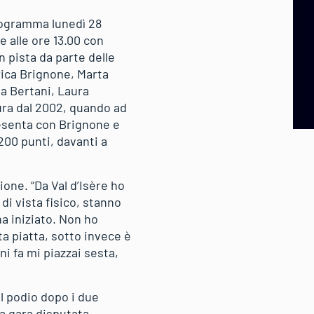
programma lunedì 28
 alle ore 13.00 con
n pista da parte delle
erica Brignone, Marta
sa Bertani, Laura
ura dal 2002, quando ad
presenta con Brignone e
200 punti, davanti a
one. “Da Val d’Isère ho
di vista fisico, stanno
na iniziato. Non ho
a piatta, sotto invece è
i fa mi piazzai sesta,
il podio dopo i due
za gara disputata