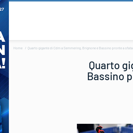
Home
Quarto gigante di Cdm a Semmering, Brignone e Bassino pronte a sfatare
Quarto gi
Bassino p