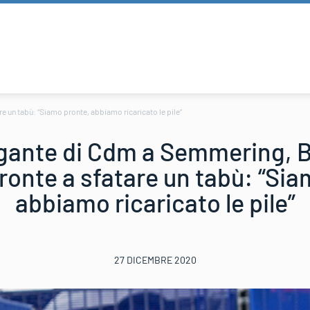
 un tabù: “Siamo pronte, abbiamo ricaricato le pile”
gante di Cdm a Semmering, 
ronte a sfatare un tabù: “Sia
abbiamo ricaricato le pile”
27 DICEMBRE 2020