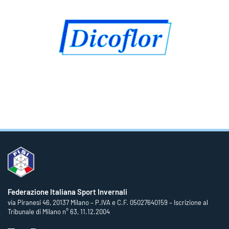
Federazione Italiana Sport Invernali
via Piranesi 46, 20137 Milano – P.IVA e C.F. 05027640159 – Iscrizione al
Tribunale di Milano n° 63, 11.12.2004