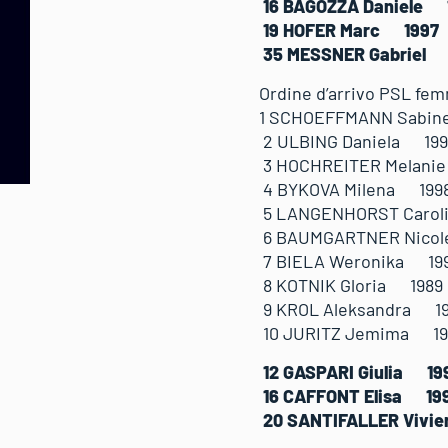
16 BAGOZZA Dani
19 HOFER Marc 
35 MESSNER Gabr
Ordine d’arrivo PSL fem
1 SCHOEFFMANN S
2 ULBING Daniel
3 HOCHREITER Me
4 BYKOVA Milena
5 LANGENHORST C
6 BAUMGARTNER N
7 BIELA Weronik
8 KOTNIK Gloria
9 KROL Aleksand
10 JURITZ Jemim
12 GASPARI Giul
16 CAFFONT Elis
20 SANTIFALLER 