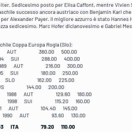
ter. Sedicesimo posto per Elisa Caffont, mentre Vivien Sa
schile successo ancora austriaco con Benjamin Karl che
e per Alexander Payer. Il migliore azzurro è stato Hannes
ozza sedicesimo, Marc Hofer dicianovesimo e Gabriel Me
chile Coppa Europa Rogla (Slo):
 1985 AUT 360.00 500.00
d 1994 SUI 288.00 400.00
er 1989 AUT 216.00 300.00
o 1995 SUI 180.00 250.00
1991 SLO 162.00 225.00
6 RUS 144.00 200.00
astian 1988 AUT 129.60 180.00
stian 1998 SUI 115.20 160.00
 1991 AUT 104.40 145.00
ann 1990 AUT 93.60 130.00
 1993 ITA 79.20 110.00