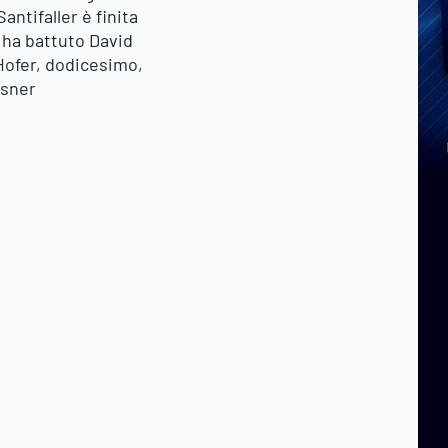
ntifaller è finita
 ha battuto David
 Hofer, dodicesimo,
ssner