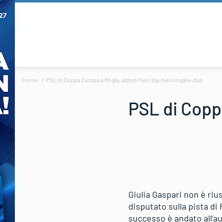
Home
PSL di Coppa Europa a Rogla, azzurri fuori dai dieci in gara-due
PSL di Coppa
Giulia Gaspari non è riu
disputato sulla pista di
successo è andato all’a