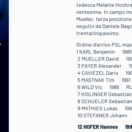
tedesca Melanie Hochrei
ventesima. In campo ma
Mueller, terza posizion
seguito da Daniele Bag
trentacinquesimo.
Ordine d’arrivo PSL mas
1 KARL Benjamin
2 MUELLER Davi
3 PAYER Alexand
4 CAVIEZEL Dari
5 MASTNAK Tim 
6 WILD Vic 198
7 KISLINGER Seb
8 SCHUELER Seba
9 MATHIES Lukas
10 STEFANER Joh
12 HOFER Hannes