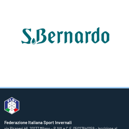
Federazione Italiana Sport Invernali
via Piranesi 46, 20137 Milano – P.IVA e C.F. 05027640159 – Iscrizione al