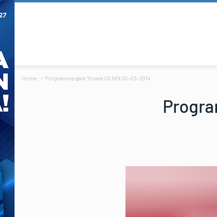
Home
Programma gare Tonale OS NOI 30-03-2014
Progra