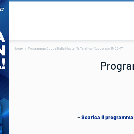
Home
Programma Coppa Italia Master Tr Telethon Roccaraso 11-02-17
Progra
–
Scarica il programma