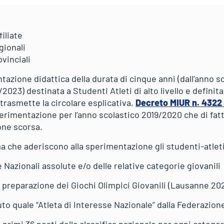
filiate
gionali
ovinciali
azione didattica della durata di cinque anni (dall’anno s
2023) destinata a Studenti Atleti di alto livello e definita
 trasmette la circolare esplicativa,
Decreto MIUR n. 4322 
erimentazione per l’anno scolastico 2019/2020 che di fatt
ione scorsa.
 che aderiscono alla sperimentazione gli studenti-atleti
Nazionali assolute e/o delle relative categorie giovanili
a preparazione dei Giochi Olimpici Giovanili (Lausanne 20
o quale “Atleta di Interesse Nazionale” dalla Federazion
 primi 36 posti della classifica nazionale per ogni catego