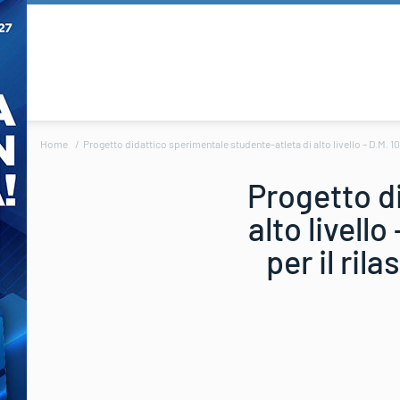
Home
Progetto didattico sperimentale studente-atleta di alto livello – D.M. 10 
Progetto d
alto livello
per il ril