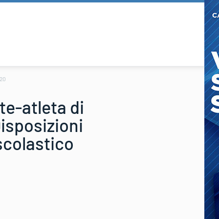
020
e-atleta di
 Disposizioni
 scolastico