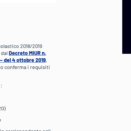
colastico 2018/2019
 dal
Decreto MIUR n.
– del 4 ottobre 2019
,
o conferma i requisiti
:
20)
e
ria corrispondente agli