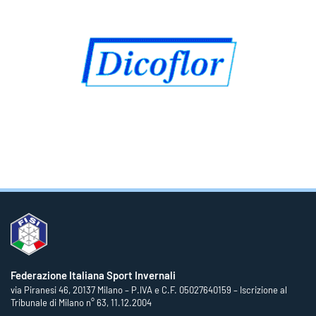
Federazione Italiana Sport Invernali
via Piranesi 46, 20137 Milano – P.IVA e C.F. 05027640159 – Iscrizione al
Tribunale di Milano n° 63, 11.12.2004