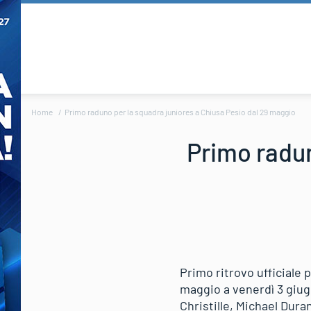
Home
Primo raduno per la squadra juniores a Chiusa Pesio dal 29 maggio
Primo radun
Primo ritrovo ufficiale 
maggio a venerdì 3 giugn
Christille, Michael Dura