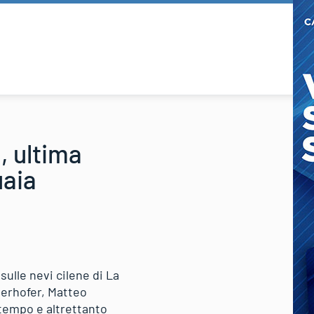
i, ultima
uaia
sulle nevi cilene di La
nerhofer, Matteo
 tempo e altrettanto