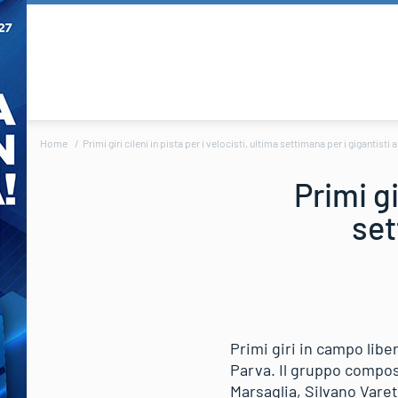
Home
Primi giri cileni in pista per i velocisti, ultima settimana per i gigantisti
Primi gi
set
Primi giri in campo liber
Parva. Il gruppo compos
Marsaglia, Silvano Vare