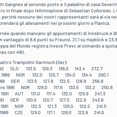
h Gangnes al secondo posto e il paladino di casa Severi
 in finale dopo l’eliminazione di Sebastian Colloredo. L’
, perchè nessuno dei nostri rappresentanti sarà al via n
prenderà gli allenamenti nei prossimi giorni a Planica.
ournèe quando mancano gli appuntamenti di Innsbruck e B
n vantaggio di 8,6 punti su Freund, 21,1 su Hayböck e 23,
Coppa del Mondo registra invece Prevc al comando a quota
nes con 490.
uattro Trampolini Garmisch (Ger):
92 SLO 133.5 129.3 136.0 143.4 272.7
 1989 NOR 132.0 125.7 134.0 134.4 260.1
1988 GER 133.5 127.9 132.5 128.9 256.8
ndre 1995 NOR 128.0 117.6 133.5 133.2 250.8
 1991 AUT 131.0 117.4 132.0 129.9 247.3
1991 GER 130.0 120.7 127.5 122.9 243.6
 1991 NOR 132.5 121.3 126.0 120.2 241.5
1989 CZE 129.0 117.1 128.0 123.9 241.0