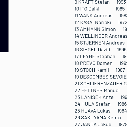
9 KRAFT Stefan 19
10 ITO Daiki 1985
11 WANK Andreas 19
12 KASAI Noriaki 1
13 AMMANN Simon 19
14 WELLINGER Andr
15 STJERNEN Andre
16 SIEGEL David 19
17 LEYHE Stephan 
18 PREVC Domen 19
19 STOCH Kamil 198
19 DESCOMBES SEVOI
21 SCHLIERENZAUER 
22 FETTNER Manuel 
23 LANISEK Anze 1
24 HULA Stefan 19
25 HLAVA Lukas 19
26 SAKUYAMA Kento
27 JANDA Jakub 19