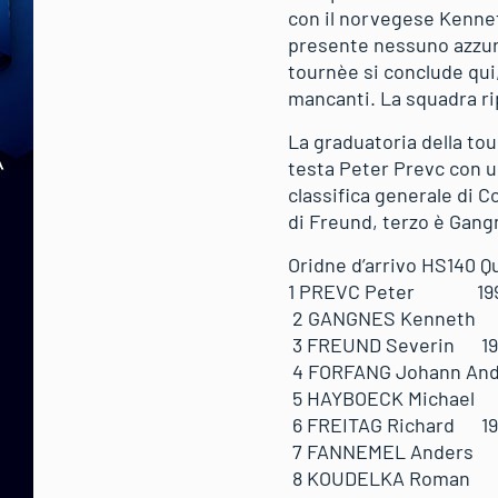
con il norvegese Kennet
presente nessuno azzurro
tournèe si conclude qui
mancanti. La squadra ri
La graduatoria della t
testa Peter Prevc con u
classifica generale di 
di Freund, terzo è Gang
Oridne d’arrivo HS140 Q
1 PREVC Peter 19
2 GANGNES Kenneth
3 FREUND Severin 
4 FORFANG Johann A
5 HAYBOECK Michael
6 FREITAG Richard 
7 FANNEMEL Anders
8 KOUDELKA Roman 