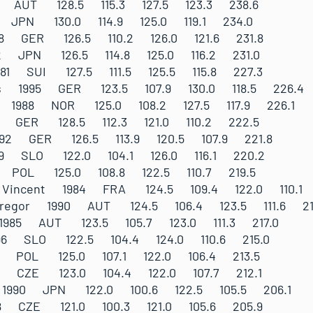
93 AUT 128.5 115.3 127.5 123.3 238.6
 JPN 130.0 114.9 125.0 119.1 234.0
88 GER 126.5 110.2 126.0 121.6 231.8
972 JPN 126.5 114.8 125.0 116.2 231.0
81 SUI 127.5 111.5 125.5 115.8 227.3
eas 1995 GER 123.5 107.9 130.0 118.5 226.4
as 1988 NOR 125.0 108.2 127.5 117.9 226.1
96 GER 128.5 112.3 121.0 110.2 222.5
1992 GER 126.5 113.9 120.5 107.9 221.8
99 SLO 122.0 104.1 126.0 116.1 220.2
7 POL 125.0 108.8 122.5 110.7 219.5
E Vincent 1984 FRA 124.5 109.4 122.0 110.1 
Gregor 1990 AUT 124.5 106.4 123.5 111.6 21
1985 AUT 123.5 105.7 123.0 111.3 217.0
996 SLO 122.5 104.4 124.0 110.6 215.0
86 POL 125.0 107.1 122.0 106.4 213.5
84 CZE 123.0 104.4 122.0 107.7 212.1
 1990 JPN 122.0 100.6 122.5 105.5 206.1
78 CZE 121.0 100.3 121.0 105.6 205.9