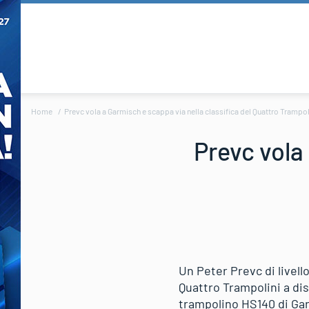
Home
Prevc vola a Garmisch e scappa via nella classifica del Quattro Trampol
Prevc vola
Un Peter Prevc di livell
Quattro Trampolini a dis
trampolino HS140 di Garm