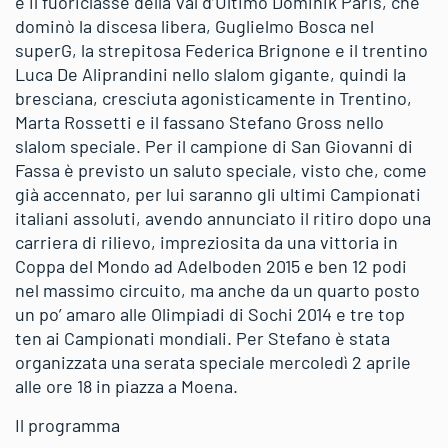
e il fuoriclasse della Val d’Ultimo Dominik Paris, che
dominò la discesa libera, Guglielmo Bosca nel
superG, la strepitosa Federica Brignone e il trentino
Luca De Aliprandini nello slalom gigante, quindi la
bresciana, cresciuta agonisticamente in Trentino,
Marta Rossetti e il fassano Stefano Gross nello
slalom speciale. Per il campione di San Giovanni di
Fassa è previsto un saluto speciale, visto che, come
già accennato, per lui saranno gli ultimi Campionati
italiani assoluti, avendo annunciato il ritiro dopo una
carriera di rilievo, impreziosita da una vittoria in
Coppa del Mondo ad Adelboden 2015 e ben 12 podi
nel massimo circuito, ma anche da un quarto posto
un po’ amaro alle Olimpiadi di Sochi 2014 e tre top
ten ai Campionati mondiali. Per Stefano è stata
organizzata una serata speciale mercoledì 2 aprile
alle ore 18 in piazza a Moena.
Il programma