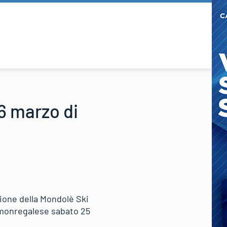
6 marzo di
zione della Mondolè Ski
o monregalese sabato 25