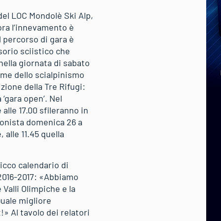
del LOC Mondolè Ski Alp,
ra l’innevamento è
 percorso di gara è
sorio sciistico che
nella giornata di sabato
irme dello scialpinismo
ione della Tre Rifugi:
a ‘gara open’. Nel
alle 17.00 sfileranno in
gonista domenica 26 a
, alle 11.45 quella
ricco calendario di
 2016-2017: «Abbiamo
 Valli Olimpiche e la
uale migliore
» Al tavolo dei relatori