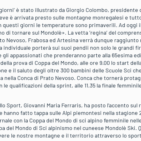
giorni’ è stato illustrato da Giorgio Colombo, presidente 
eve è arrivata presto sulle montagne monregalesi e tutto
questi giorni le temperature sono primaverili. Ad oggi il
 di tornare sul Mondolè». La vetta ‘regina’ del compren
ato Nevoso, Frabosa ed Artesina verrà dunque raggiunto 
 individuale porterà sui suoi pendii non solo le grandi f
 gli appassionati che prenderanno parte alla 65esima ediz
 della prova di Coppa del Mondo, alle ore 9.00 lo start dell
e e il saluto degli oltre 300 bambini delle Scuole Sci che 
a nella Conca di Prato Nevoso. Conca che tornerà prota
 le qualificazioni della sprint, alle 11.35 la finale femminile
lo Sport, Giovanni Maria Ferraris, ha posto l’accento sul 
he hanno fatto tappa sulle Alpi piemontesi nella stagione
ernale con la Coppa del Mondo di sci alpino femminile nelle
a del Mondo di Sci alpinismo nel cuneese Mondolè Ski. Q
 le nostre montagne e il territorio attraverso lo sport!