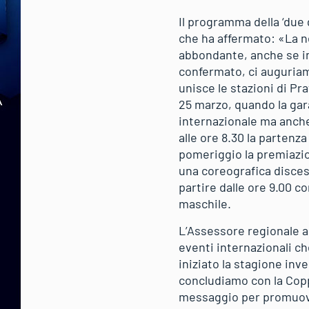
Il programma della ‘due 
che ha affermato: «La n
abbondante, anche se in 
confermato, ci auguriamo
unisce le stazioni di Pr
25 marzo, quando la gara
internazionale ma anche
alle ore 8.30 la partenza
pomeriggio la premiazion
una coreografica disces
partire dalle ore 9.00 con
maschile.
L’Assessore regionale al
eventi internazionali c
iniziato la stagione inv
concludiamo con la Copp
messaggio per promuovere