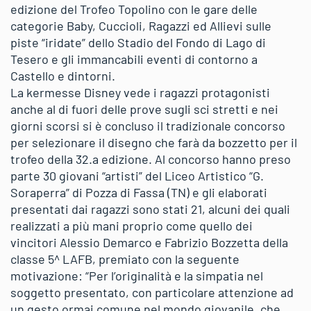
edizione del Trofeo Topolino con le gare delle
categorie Baby, Cuccioli, Ragazzi ed Allievi sulle
piste “iridate” dello Stadio del Fondo di Lago di
Tesero e gli immancabili eventi di contorno a
Castello e dintorni.
La kermesse Disney vede i ragazzi protagonisti
anche al di fuori delle prove sugli sci stretti e nei
giorni scorsi si è concluso il tradizionale concorso
per selezionare il disegno che farà da bozzetto per il
trofeo della 32.a edizione. Al concorso hanno preso
parte 30 giovani “artisti” del Liceo Artistico “G.
Soraperra” di Pozza di Fassa (TN) e gli elaborati
presentati dai ragazzi sono stati 21, alcuni dei quali
realizzati a più mani proprio come quello dei
vincitori Alessio Demarco e Fabrizio Bozzetta della
classe 5^ LAFB, premiato con la seguente
motivazione: “Per l’originalità e la simpatia nel
soggetto presentato, con particolare attenzione ad
un gesto ormai comune nel mondo giovanile, che