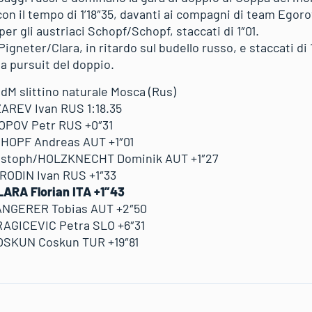
n il tempo di 1’18″35, davanti ai compagni di team Egoro
er gli austriaci Schopf/Schopf, staccati di 1″01.
igneter/Clara, in ritardo sul budello russo, e staccati di 
a pursuit del doppio.
CdM slittino naturale Mosca (Rus)
AREV Ivan RUS 1:18.35
OPOV Petr RUS +0″31
CHOPF Andreas AUT +1″01
stoph/HOLZKNECHT Dominik AUT +1″27
RODIN Ivan RUS +1″33
ARA Florian ITA +1″43
ANGERER Tobias AUT +2″50
RAGICEVIC Petra SLO +6″31
OSKUN Coskun TUR +19″81