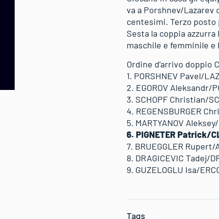
va a Porshnev/Lazarev co
centesimi. Terzo posto p
Sesta la coppia azzurra P
maschile e femminile e l
Ordine d’arrivo doppio 
1. PORSHNEV Pavel/LAZ
2. EGOROV Aleksandr/P
3. SCHOPF Christian/S
4. REGENSBURGER Chri
5. MARTYANOV Aleksey/
6. PIGNETER Patrick/CL
7. BRUEGGLER Rupert/
8. DRAGICEVIC Tadej/D
9. GUZELOGLU Isa/ERC
Tags