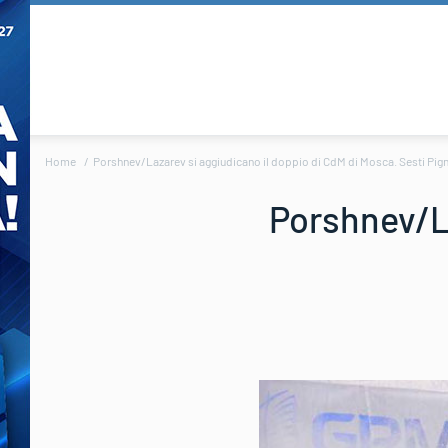
Home
Porshnev/Lazarev si aggiudicano il doppio di CdM di Mosca. Sesti Pig
Porshnev/La