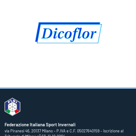
Federazione Italiana Sport Invernali
via Piranesi 46, 20137 Milano – P.IVA e C.F. 05027640159 – Iscrizione al