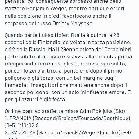
penalità, col conseguente sorpasso anche dello
svizzero Benjamin Weger, mentre altri due errori
nella posizione in piedi favoriscono anche il
sorpasso del russo Dmitry Malyshko.
Quando parte Lukas Hofer, l’Italia è quinta, a 28
secondi dalla Finlandia, scivolata in terza posizione,
e 22 dalla Russia. Ma il 29enne atleta dei Carabinieri
parte subito all’attacco e si avvia alla rimonta, prima
recuperando terreno sugli sci, come al suo solito,
poi con lo zero al tiro, al punto che dopo il primo
poligono è già terzo, con un bel margine sugli
immediati inseguitori che mantiene anche dopo il
secondo poligono, con un solo ininfluente errore. E
per gli azzurri è già festa.
Ordine d’arrivo staffetta mista Cdm Pokljuka (Slo)
1. FRANCIA (Bescond/Braisaz/Fourcade/Desthieux)
(0+5) 1:10:02.8
2. SVIZZERA (Gasparin/Haecki/Weger/Finello) (0+9)