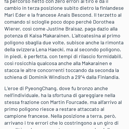
fa percorso netto con zero errori al tiro e dà il
cambio in terza posizione subito dietro la finlandese
Mari Eder e la francese Anais Bescond. Il terzetto al
comando si scioglie poco dopo perché Dorothea
Wierer, così come Justine Braisaz, paga dazio alla
potenza di Kaisa Makarainen. L’altoatesina al primo
poligono sbaglia due volte, subisce anche la rimonta
della svizzera Lena Haecki, ma al secondo poligono,
in piedi, è perfetta, con tempi di rilascio formidabili,
così rosicchia qualcosa anche alla Makarainen e
stacca le altre concorrenti toccando da seconda la
schiena di Dominik Windisch a 29″4 dalla Finlandia.
L’eroe di PyeongChang, dove fu bronzo anche
nell’individuale, ha la sfortuna di gareggiare nella
stessa frazione con Martin Fourcade, ma all’arrivo al
primo poligono riesce a restare attaccato al
campione francese. Nella posizione a terra, però,
arrivano i tre errori che lo costringono a un giro di