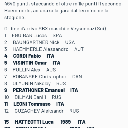
4640 punti, staccando di oltre mille punti il secondo,
Haemmerle, ad una sola gara dal termine della
stagione.
Ordine d’arrivo SBX maschile Veysonnaz (Sui):
1 EGUIBAR Lucas SPA
2 BAUMGARTNER Nick USA
3 HAEMMERLE Alessandro AUT
4 CORDI Fabio ITA
5 VISINTIN Omar ITA
6 PULLIN Alex AUS
7 ROBANSKE Christopher CAN
8 OLYUNIN Nikolay RUS
9 PERATHONER Emanuel ITA
10 DILMAN Daniil RUS
11 LEONI Tommaso ITA
12 GUZACHEV Aleksandr RUS
15 MATTEOTTI Luca 1989 ITA