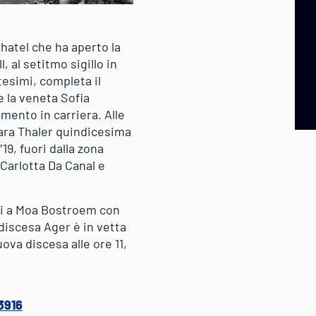
hatel che ha aperto la
 al setitmo sigillo in
tesimi, completa il
e la veneta Sofia
amento in carriera. Alle
ara Thaler quindicesima
9, fuori dalla zona
 Carlotta Da Canal e
ti a Moa Bostroem con
discesa Ager è in vetta
va discesa alle ore 11,
3916