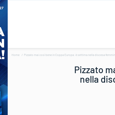
Home
Pizzato mai così bene in Coppa Europa: è settima nella discesa femmini
Pizzato m
nella di