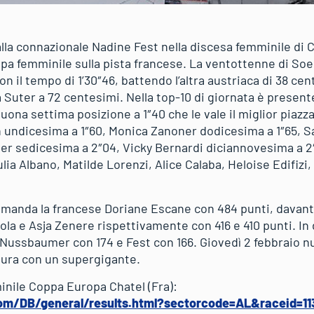
lla connazionale Nadine Fest nella discesa femminile di C
pa femminile sulla pista francese. La ventottenne di Soell,
on il tempo di 1’30″46, battendo l’altra austriaca di 38 cen
a Suter a 72 centesimi. Nella top-10 di giornata è present
buona settima posizione a 1″40 che le vale il miglior piazz
 undicesima a 1″60, Monica Zanoner dodicesima a 1″65, S
er sedicesima a 2″04, Vicky Bernardi diciannovesima a 2″1
lia Albano, Matilde Lorenzi, Alice Calaba, Heloise Edifizi,
comanda la francese Doriane Escane con 484 punti, davan
la e Asja Zenere rispettivamente con 416 e 410 punti. In 
Nussbaumer con 174 e Fest con 166. Giovedì 2 febbraio nuo
sura con un supergigante.
inile Coppa Europa Chatel (Fra):
om/DB/general/results.html?sectorcode=AL&raceid=11