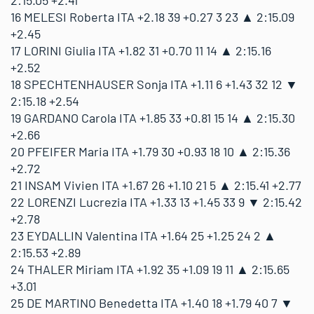
2:15.05 +2.41
16 MELESI Roberta ITA +2.18 39 +0.27 3 23 ▲ 2:15.09
+2.45
17 LORINI Giulia ITA +1.82 31 +0.70 11 14 ▲ 2:15.16
+2.52
18 SPECHTENHAUSER Sonja ITA +1.11 6 +1.43 32 12 ▼
2:15.18 +2.54
19 GARDANO Carola ITA +1.85 33 +0.81 15 14 ▲ 2:15.30
+2.66
20 PFEIFER Maria ITA +1.79 30 +0.93 18 10 ▲ 2:15.36
+2.72
21 INSAM Vivien ITA +1.67 26 +1.10 21 5 ▲ 2:15.41 +2.77
22 LORENZI Lucrezia ITA +1.33 13 +1.45 33 9 ▼ 2:15.42
+2.78
23 EYDALLIN Valentina ITA +1.64 25 +1.25 24 2 ▲
2:15.53 +2.89
24 THALER Miriam ITA +1.92 35 +1.09 19 11 ▲ 2:15.65
+3.01
25 DE MARTINO Benedetta ITA +1.40 18 +1.79 40 7 ▼