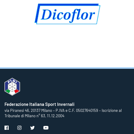
Federazione Italiana Sport Invernali
via Piranesi 46, 20137 Milano – P.IVA e C.F. 05027640159 – Iscrizione al
Tribunale di Milano n° 63, 11.12.2004