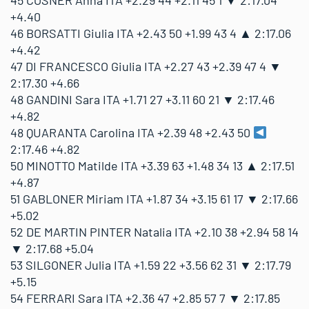
45 COSNER Anna ITA +2.29 44 +2.11 45 1 ▼ 2:17.04
+4.40
46 BORSATTI Giulia ITA +2.43 50 +1.99 43 4 ▲ 2:17.06
+4.42
47 DI FRANCESCO Giulia ITA +2.27 43 +2.39 47 4 ▼
2:17.30 +4.66
48 GANDINI Sara ITA +1.71 27 +3.11 60 21 ▼ 2:17.46
+4.82
48 QUARANTA Carolina ITA +2.39 48 +2.43 50
2:17.46 +4.82
50 MINOTTO Matilde ITA +3.39 63 +1.48 34 13 ▲ 2:17.51
+4.87
51 GABLONER Miriam ITA +1.87 34 +3.15 61 17 ▼ 2:17.66
+5.02
52 DE MARTIN PINTER Natalia ITA +2.10 38 +2.94 58 14
▼ 2:17.68 +5.04
53 SILGONER Julia ITA +1.59 22 +3.56 62 31 ▼ 2:17.79
+5.15
54 FERRARI Sara ITA +2.36 47 +2.85 57 7 ▼ 2:17.85