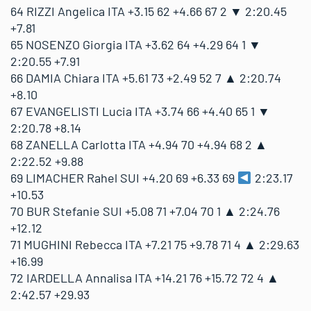
64 RIZZI Angelica ITA +3.15 62 +4.66 67 2 ▼ 2:20.45
+7.81
65 NOSENZO Giorgia ITA +3.62 64 +4.29 64 1 ▼
2:20.55 +7.91
66 DAMIA Chiara ITA +5.61 73 +2.49 52 7 ▲ 2:20.74
+8.10
67 EVANGELISTI Lucia ITA +3.74 66 +4.40 65 1 ▼
2:20.78 +8.14
68 ZANELLA Carlotta ITA +4.94 70 +4.94 68 2 ▲
2:22.52 +9.88
69 LIMACHER Rahel SUI +4.20 69 +6.33 69
2:23.17
+10.53
70 BUR Stefanie SUI +5.08 71 +7.04 70 1 ▲ 2:24.76
+12.12
71 MUGHINI Rebecca ITA +7.21 75 +9.78 71 4 ▲ 2:29.63
+16.99
72 IARDELLA Annalisa ITA +14.21 76 +15.72 72 4 ▲
2:42.57 +29.93