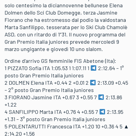
solo centesimo la diciannovenne bellunese Elena
Dolmen dello Sci Club Domegge, terza Jasmine
Fiorano che ha estromesso dal podio la valdostana
Marta Sanfilippo, tesserata per lo Ski Club Chamolè
ASD, con un ritardo di 1″31. Il nuovo programma del
Gran Premio Italia juniores prevede mercoledì 9
marzo ungigante e giovedì 10 uno slalom.
Ordine d’arrivo GS femminile FIS Abetone (Ita):
1 PIZZATO Sofia ITA 1:05.53 1 1:07.11 1
2:12.64 – 1°
posto Gran Premio Italia juniores
2 DOLMEN Elena ITA +0.44 2 +0.01 2
2:13.09 +0.45
– 2° posto Gran Premio Italia juniores
3 FIORANO Jasmine ITA +0.67 3 +0.55 7
2:13.86
+1.22
4 SANFILIPPO Marta ITA +0.76 4 +0.55 7
2:13.95
+1.31 – 3° posto Gran Premio Italia juniores
5 POLENTARUTTI Francesca ITA +1.20 10 +0.36 4 5 ▲
2:14.20 +1.56