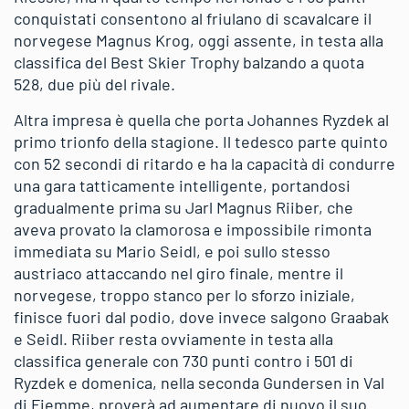
conquistati consentono al friulano di scavalcare il
norvegese Magnus Krog, oggi assente, in testa alla
classifica del Best Skier Trophy balzando a quota
528, due più del rivale.
Altra impresa è quella che porta Johannes Ryzdek al
primo trionfo della stagione. Il tedesco parte quinto
con 52 secondi di ritardo e ha la capacità di condurre
una gara tatticamente intelligente, portandosi
gradualmente prima su Jarl Magnus Riiber, che
aveva provato la clamorosa e impossibile rimonta
immediata su Mario Seidl, e poi sullo stesso
austriaco attaccando nel giro finale, mentre il
norvegese, troppo stanco per lo sforzo iniziale,
finisce fuori dal podio, dove invece salgono Graabak
e Seidl. Riiber resta ovviamente in testa alla
classifica generale con 730 punti contro i 501 di
Ryzdek e domenica, nella seconda Gundersen in Val
di Fiemme, proverà ad aumentare di nuovo il suo