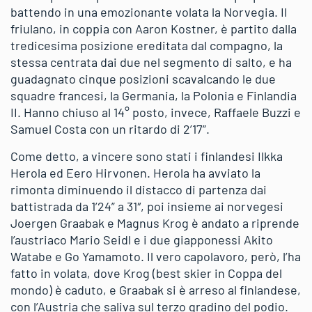
battendo in una emozionante volata la Norvegia. Il
friulano, in coppia con Aaron Kostner, è partito dalla
tredicesima posizione ereditata dal compagno, la
stessa centrata dai due nel segmento di salto, e ha
guadagnato cinque posizioni scavalcando le due
squadre francesi, la Germania, la Polonia e Finlandia
II. Hanno chiuso al 14° posto, invece, Raffaele Buzzi e
Samuel Costa con un ritardo di 2’17”.
Come detto, a vincere sono stati i finlandesi Ilkka
Herola ed Eero Hirvonen. Herola ha avviato la
rimonta diminuendo il distacco di partenza dai
battistrada da 1’24” a 31″, poi insieme ai norvegesi
Joergen Graabak e Magnus Krog è andato a riprende
l’austriaco Mario Seidl e i due giapponessi Akito
Watabe e Go Yamamoto. Il vero capolavoro, però, l’ha
fatto in volata, dove Krog (best skier in Coppa del
mondo) è caduto, e Graabak si è arreso al finlandese,
con l’Austria che saliva sul terzo gradino del podio.