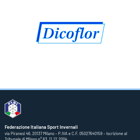
Federazione Italiana Sport Invernali
via Piranesi 46, 20137 Milano – P.IVA e C.F. 05027640159 – Iscrizione al
Tribunale di Milano n° 63, 11.12.2004