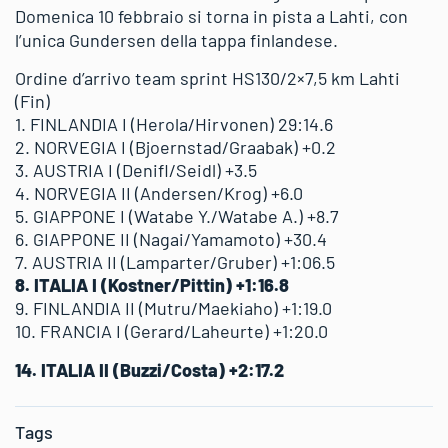
Domenica 10 febbraio si torna in pista a Lahti, con
l’unica Gundersen della tappa finlandese.
Ordine d’arrivo team sprint HS130/2×7,5 km Lahti
(Fin)
1. FINLANDIA I (Herola/Hirvonen) 29:14.6
2. NORVEGIA I (Bjoernstad/Graabak) +0.2
3. AUSTRIA I (Denifl/Seidl) +3.5
4. NORVEGIA II (Andersen/Krog) +6.0
5. GIAPPONE I (Watabe Y./Watabe A.) +8.7
6. GIAPPONE II (Nagai/Yamamoto) +30.4
7. AUSTRIA II (Lamparter/Gruber) +1:06.5
8. ITALIA I (Kostner/Pittin) +1:16.8
9. FINLANDIA II (Mutru/Maekiaho) +1:19.0
10. FRANCIA I (Gerard/Laheurte) +1:20.0
14. ITALIA II (Buzzi/Costa) +2:17.2
Tags